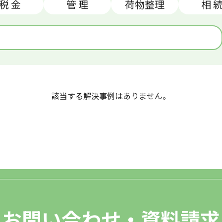
税 金
管 理
荷物整理
相 
該当する解決事例はありません。
お問い合わせ・資料請求