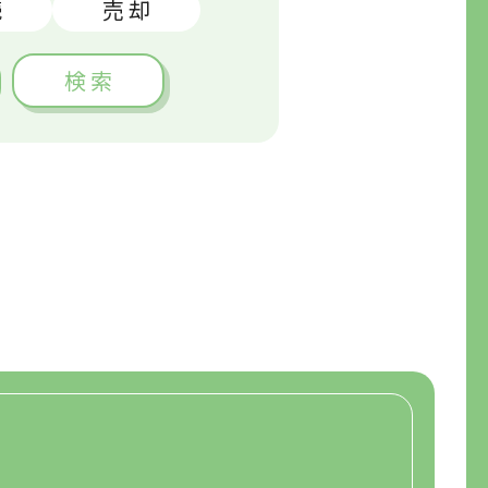
続
売 却
検 索