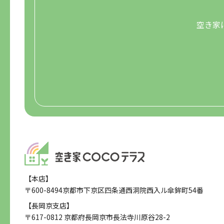
空き家
【本店】
〒600-8494京都市下京区四条通西洞院西入ル傘鉾町54番
【長岡京支店】
〒617-0812 京都府長岡京市長法寺川原谷28-2